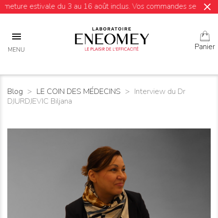
close
estivale du 3 au 16 août inclus. Vos commandes seront expédiées 

Panier
MENU
Blog
LE COIN DES MÉDECINS
Interview du Dr
DJURDJEVIC Biljana