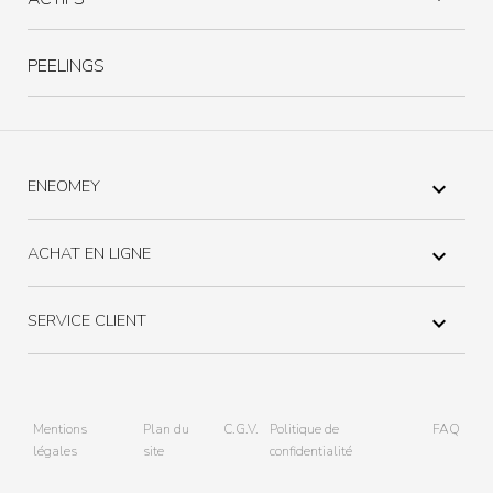
PEELINGS
ENEOMEY

ACHAT EN LIGNE

SERVICE CLIENT

Mentions
Plan du
C.G.V.
Politique de
FAQ
légales
site
confidentialité