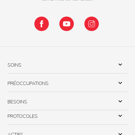
Facebook
YouTube
Instagram

SOINS

PRÉOCCUPATIONS

BESOINS

PROTOCOLES

ACTIFS