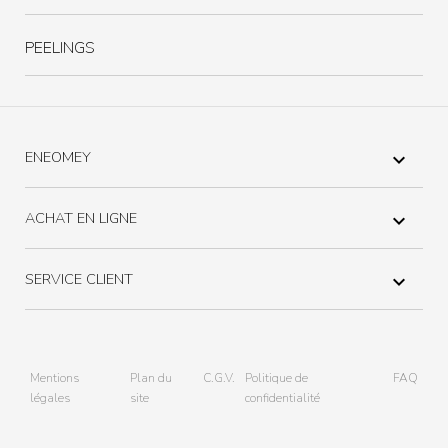
PEELINGS
ENEOMEY

ACHAT EN LIGNE

SERVICE CLIENT

Mentions
Plan du
C.G.V.
Politique de
FAQ
légales
site
confidentialité