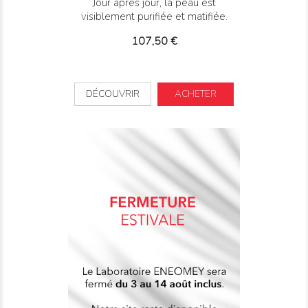
Jour après jour, la peau est
visiblement purifiée et matifiée.
Prix
107,50 €
DÉCOUVRIR
ACHETER