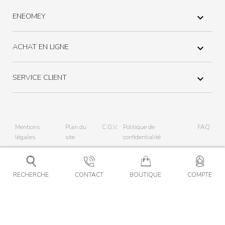
ENEOMEY

ACHAT EN LIGNE

SERVICE CLIENT

Mentions
Plan du
C.G.V.
Politique de
FAQ
légales
site
confidentialité
RECHERCHE
CONTACT
BOUTIQUE
COMPTE