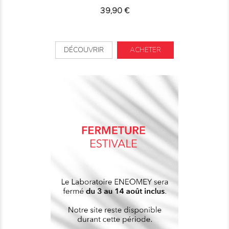
Prix
39,90 €
DÉCOUVRIR
ACHETER