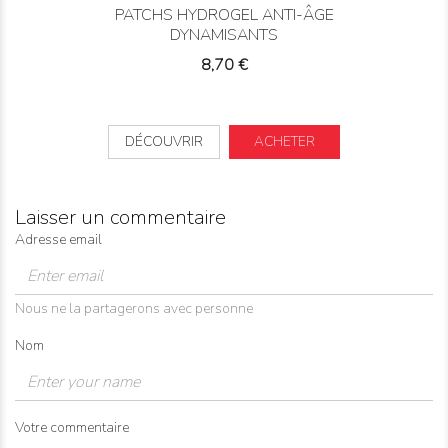
PATCHS HYDROGEL ANTI-ÂGE
DYNAMISANTS
Prix
8,70 €
DÉCOUVRIR
ACHETER
Laisser un commentaire
Adresse email
Nous ne la partagerons avec personne
Nom
Votre commentaire