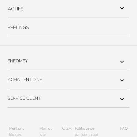

ACTIFS
PEELINGS
ENEOMEY

ACHAT EN LIGNE

SERVICE CLIENT

Mentions
Plan du
C.G.V.
Politique de
FAQ
légales
site
confidentialité