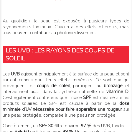
Au quotidien, la peau est exposée à plusieurs types de
rayonnements lumineux. Chacun a des effets différents, mais
tous peuvent contribuer au photovieillissement.
LES UVB : LES RAYONS DES COUPS DE
SOLEIL
Les
UVB
agissent principalement à la surface de la peau et sont
surtout connus pour leurs effets immédiats. Ce sont eux qui
provoquent les
coups de soleil
, participent au
bronzage
et
interviennent aussi dans la synthèse naturelle de
vitamine D
.
C’est également contre eux que l’indice
SPF
est mesuré sur les
produits solaires. Le SPF est calculé à partir de la
dose
minimale d’UV nécessaire pour faire apparaître une rougeur
sur
une peau protégée, comparée à une peau non protégée.
Concrètement, un
SPF 30
filtre environ
97 %
des UVB, tandis
qu’un
SPF 50
en filtre environ
98 %
. Un indice plus élevé