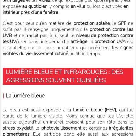
les
nuages
et les
vitres
, ce qui explique pourquoi la peau y est
exposée
au quotidien
, y compris
en ville
ou lors d’activités
en
intérieur près d’une fenêtre
.
C’est pour cela qu’en matière de
protection solaire
, le
SPF
ne
suffit pas. Il renseigne uniquement sur la
protection contre les
UVB
et ne traduit pas, à lui seul, le
niveau de protection contre
les UVA
. Or, dans une démarche
anti-âge
, la
protection UVA
est
essentielle, car ce sont surtout eux qui accélèrent les
signes
visibles du vieillissement cutané
au fil du temps.
LUMIÈRE BLEUE ET INFRAROUGES : DES
AGRESSIONS SOUVENT OUBLIÉES
|
La lumière bleue
La peau est aussi exposée à la
lumière bleue (HEV)
, qui fait
partie de la lumière visible. Moins connue que les UV, elle
suscite aujourd’hui un intérêt croissant pour son rôle dans le
stress oxydatif
, le
photovieillissement
et certaines
irrégularités
pigmentaires
. Elle participe donc, elle aussi, aux agressions