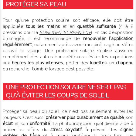
PROTÉGER SA PEAU
Pour qu’une protection solaire soit efficace, elle doit être
appliquée
tous les matins
et en
quantité suffisante
(4 à 8
pressions pour la
SUNLIGHT SCREEN 50+
). En cas d’exposition
prolongée, il est recommandé de
renouveler l’application
régulièrement
, notamment après avoir transpiré, nagé ou s’être
essuyé le visage. Une protection solaire s’utilise aussi en
complément des autres bons réflexes : éviter les expositions
aux
heures les plus intenses
, porter des
lunettes
, un
chapeau
ou rechercher
l’ombre
lorsque c’est possible.
UNE PROTECTION SOLAIRE NE SERT PAS
QU’À ÉVITER LES COUPS DE SOLEIL
Protéger sa peau du soleil, ce n’est pas seulement éviter les
rougeurs. C’est aussi
préserver plus durablement sa qualité
, son
éclat
et son
uniformité
. La photoprotection quotidienne aide à
limiter les effets du
stress oxydatif
, à prévenir les
signes
visibles de l’âge
et à mieux protéger la peau face aux