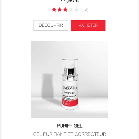
Prix
44,90 €
(2)
DÉCOUVRIR
ACHETER
PURIFY GEL
GEL PURIFIANT ET CORRECTEUR