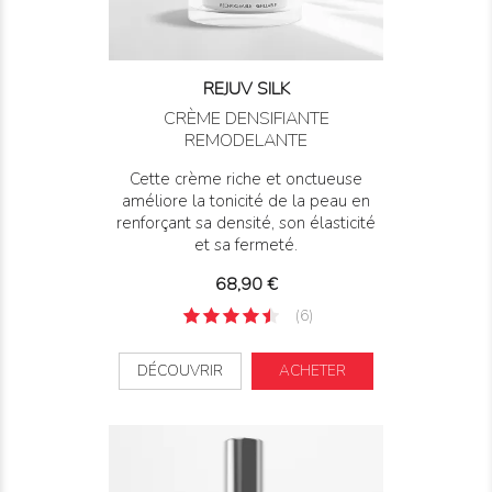
REJUV SILK
CRÈME DENSIFIANTE
REMODELANTE
Cette crème riche et onctueuse
améliore la tonicité de la peau en
renforçant sa densité, son élasticité
et sa fermeté.
Prix
68,90 €
(6)
DÉCOUVRIR
ACHETER