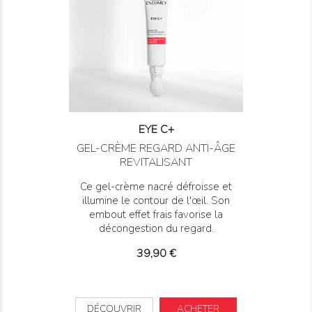
EYE C+
GEL-CRÈME REGARD ANTI-ÂGE
REVITALISANT
Ce gel-crème nacré défroisse et
illumine le contour de l'œil. Son
embout effet frais favorise la
décongestion du regard.
Prix
39,90 €
DÉCOUVRIR
ACHETER