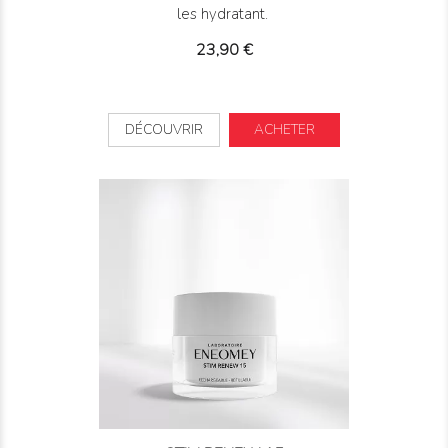
les hydratant.
Prix
23,90 €
DÉCOUVRIR
ACHETER