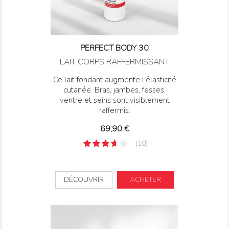
PERFECT BODY 30
LAIT CORPS RAFFERMISSANT
Ce lait fondant augmente l'élasticité
cutanée. Bras, jambes, fesses,
ventre et seins sont visiblement
raffermis.
Prix
69,90 €
(10)
DÉCOUVRIR
ACHETER