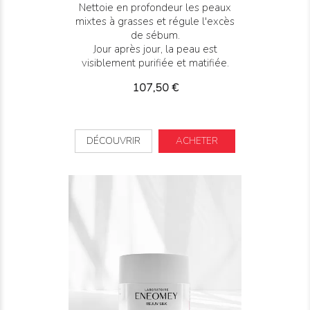
Nettoie en profondeur les peaux
mixtes à grasses et régule l'excès
de sébum.
Jour après jour, la peau est
visiblement purifiée et matifiée.
Prix
107,50 €
DÉCOUVRIR
ACHETER