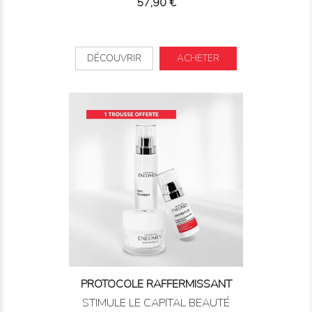
Prix
57,90 €
DÉCOUVRIR
ACHETER
PROTOCOLE RAFFERMISSANT
STIMULE LE CAPITAL BEAUTÉ