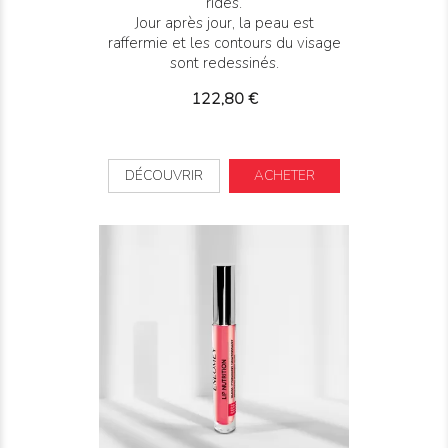
rides.
Jour après jour, la peau est
raffermie et les contours du visage
sont redessinés.
Prix
122,80 €
DÉCOUVRIR
ACHETER