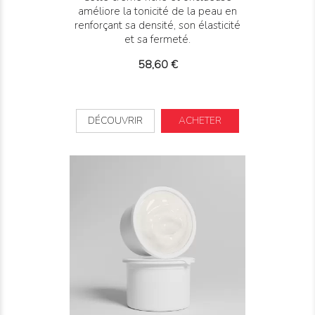
améliore la tonicité de la peau en
renforçant sa densité, son élasticité
et sa fermeté.
Prix
58,60 €
DÉCOUVRIR
ACHETER