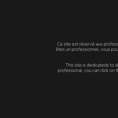
Ce site est réservé aux profes
êtes un professionnel, vous po
This site is dedicateds to 
professional, you can click o
LUMILIGHT PEEL
Dyschromie
Accélère le renouvellement de
l’épiderme afin d’homogénéiser la