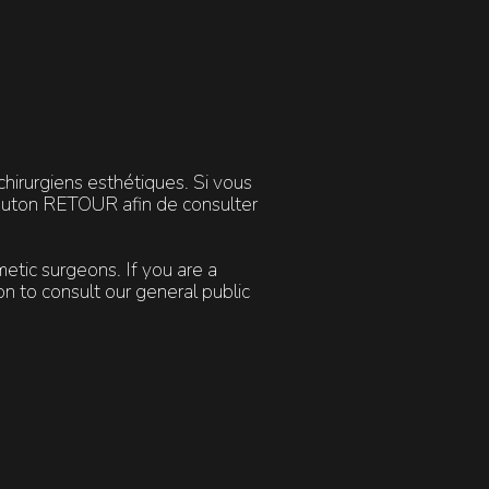
hirurgiens esthétiques. Si vous
bouton RETOUR afin de consulter
metic surgeons. If you are a
 to consult our general public
REJUV PEEL
Héliodermie
Stimule le renouvellement de
l’épiderme afin de lutter contre les