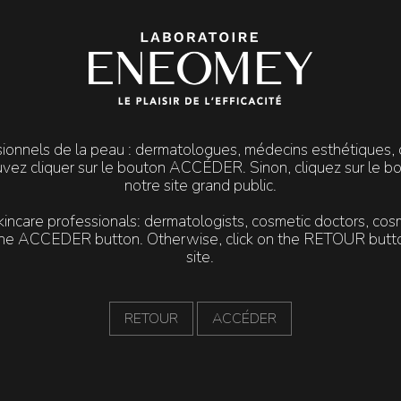
COFFRETS PEELINGS SUPERFICIELS
sionnels de la peau : dermatologues, médecins esthétiques, c
uvez cliquer sur le bouton ACCÉDER. Sinon, cliquez sur le 
notre site grand public.
skincare professionals: dermatologists, cosmetic doctors, cos
n the ACCEDER button. Otherwise, click on the RETOUR button
site.
RETOUR
ACCÉDER
PURIFY PEEL
Acné
Accélère l’élimination de la
structure kératinisée superficielle