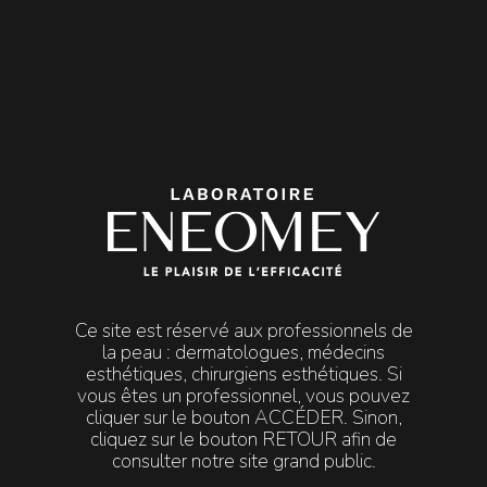

MENU
Mentions
Mentions légales
Mentions légales
Ce site est réservé aux professionnels de
Ce site est proposé par :
la peau : dermatologues, médecins
Laboratoire ENEOMEY, société à responsabilité limitée
esthétiques, chirurgiens esthétiques. Si
au capital de 93 325 euros.
vous êtes un professionnel, vous pouvez
Siège social : 5 chemin des Presses, Technopolis C,
cliquer sur le bouton ACCÉDER. Sinon,
06800 Cagnes sur mer, France.
cliquez sur le bouton RETOUR afin de
Immatriculée au Registre du Commerce et des Sociétés
consulter notre site grand public.
d’Antibes sous le numéro 419 297 379.