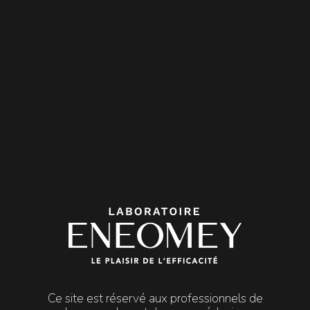

MENU
Peelings
LUMILIGHT PEEL
LUMILIGHT PEEL
Superficiel | Dyschromie
LUMILIGHT PEEL est un peeling superficiel dermatologique
qui accélère le renouvellement de l’épiderme afin
d’homogénéiser la pigmentation et réduire les défauts
pigmentaires de la peau.
Il est indiqué dans le traitement des dyschromies : désordres
pigmentaires superficiels, mélasma superficiel et lentigos
Ce site est réservé aux professionnels de
solaires, inhomogénéité du teint.