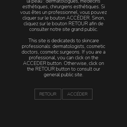
la peau : dermatologues, médecins
esthétiques, chirurgiens esthétiques. Si
vous êtes un professionnel, vous pouvez
BÉNÉFICES SUPPLÉMENTAIRES
:
cliquer sur le bouton ACCÉDER. Sinon,
Amélioration de l’élasticité et de l’éclat de la peau
cliquez sur le bouton RETOUR afin de
consulter notre site grand public.
Homogénéisation du teint
Réduction des ridules
This site is dedicateds to skincare
professionals: dermatologists, cosmetic
doctors, cosmetic surgeons. If you are a
pH~1.7
professional, you can click on the
ACCEDER button. Otherwise, click on
the RETOUR button to consult our
general public site.
Actifs
Fréquence
Consentement
•
Acide Glycolique
RETOUR
ACCÉDER
•
Acide Phytique
•
Acide Mandélique