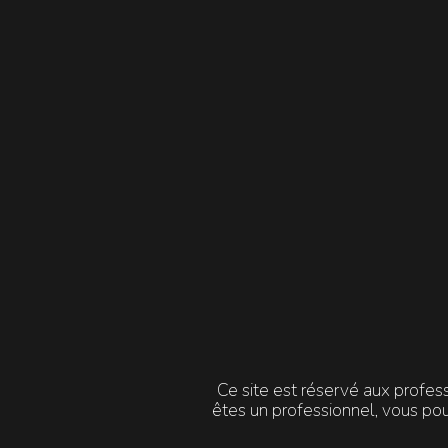
REPAIR CREAM
POST-PEELING | ENTRETIEN
PR
Crème nourrissante réparatrice
apaisante
Recom
Recommandée pour les peaux
en
sensibles ou sensibilisées, au
p
quotidien comme dans un
protocole peeling
.
DÉCOUVRIR
Ce site est réservé aux profes
êtes un professionnel, vous po