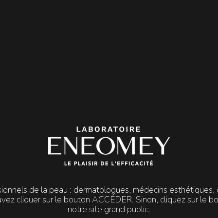
STIM RENEW 15
HYALURONIC MASQUE
É-PEELING | ENTRETIEN
POST-PEELING
Crème anti-âge Lissante
Masque Hydratant, Apaisant
Repulpant
mandé en pré-peeling et en
tretien dans le cadre d'un
Recommandé immédiateme
rotocole avec le peeling
après le peeling pour
hydrate
superficiel REJUV PEEL.
apaiser la peau
de votre pati
DÉCOUVRIR
DÉCOUVRIR
sionnels de la peau : dermatologues, médecins esthétiques, c
uvez cliquer sur le bouton ACCÉDER. Sinon, cliquez sur le 
notre site grand public.