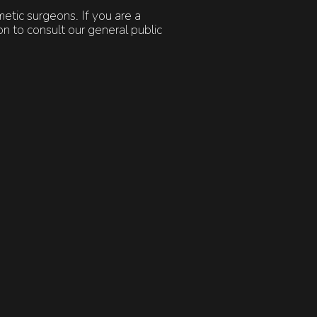
metic surgeons. If you are a
ACTE
 to consult our general public
lus réceptive au
.
ng.
eling et les jours