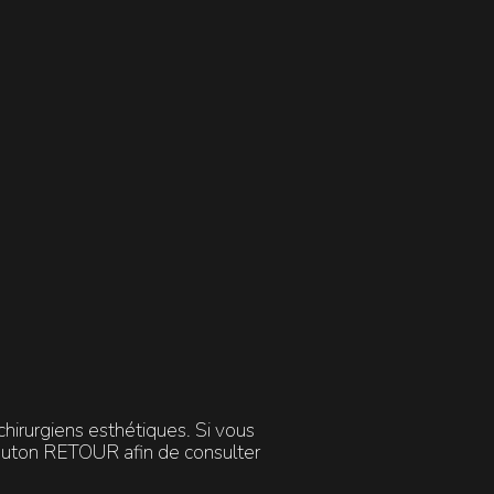
SUNLIGHT SCREEN 50+
INDISPENSABLE
 &
Crème très haute protection solaire
Efficacité cliniquement prouvée sur
nt
les peaux sensibilisées par un acte
r et
esthétique (peeling), idéale en
ent.
utilisation quotidienne.
DÉCOUVRIR
hirurgiens esthétiques. Si vous
bouton RETOUR afin de consulter