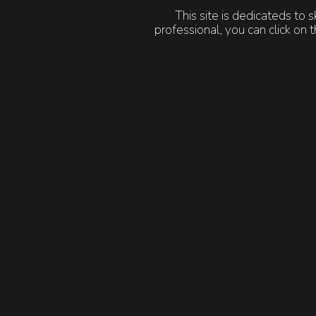
This site is dedicateds to 
PRO
professional, you can click o
PRÉPARER
la p
Ar
NOURRIR, RÉPA